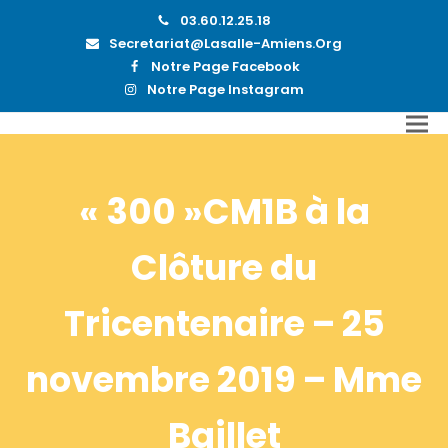
03.60.12.25.18
Secretariat@lasalle-Amiens.org
Notre Page Facebook
Notre Page Instagram
« 300 »CM1B à la
Clôture du
Tricentenaire – 25
novembre 2019 – Mme
Baillet