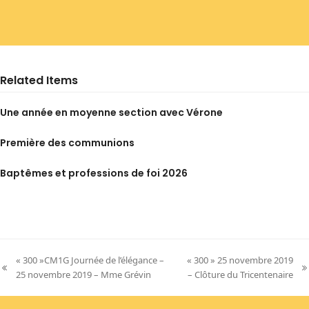
Related Items
Une année en moyenne section avec Vérone
Première des communions
Baptêmes et professions de foi 2026
« 300 »CM1G Journée de l’élégance –
« 300 » 25 novembre 2019
previous
next
25 novembre 2019 – Mme Grévin
– Clôture du Tricentenaire
post:
post: