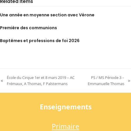
Related Items
Une année en moyenne section avec Vérone
Première des communions
Baptêmes et professions de foi 2026
École du Cirque 1er et 8 mars 2019 – AC
PS / MS Période 3 –
previous
next
Frémaux, A Thomas, F Palstermans
Emmanuelle Thomas
post:
post:
Enseignements
Primaire