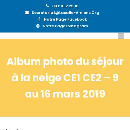
03.60.12.25.18
Secretariat@lasalle-Amiens.org
Notre Page Facebook
Notre Page Instagram
Album photo du séjour
à la neige CE1 CE2 – 9
au 16 mars 2019