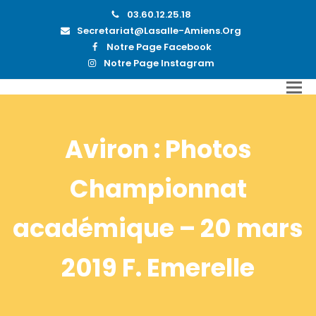
03.60.12.25.18
Secretariat@lasalle-Amiens.org
Notre Page Facebook
Notre Page Instagram
Aviron : Photos
Championnat
académique – 20 mars
2019 F. Emerelle