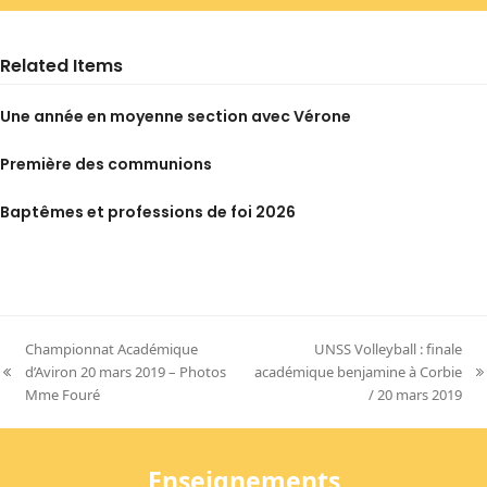
Related Items
Une année en moyenne section avec Vérone
Première des communions
Baptêmes et professions de foi 2026
Championnat Académique
UNSS Volleyball : finale
d’Aviron 20 mars 2019 – Photos
académique benjamine à Corbie
previous
next
Mme Fouré
/ 20 mars 2019
post:
post:
Enseignements