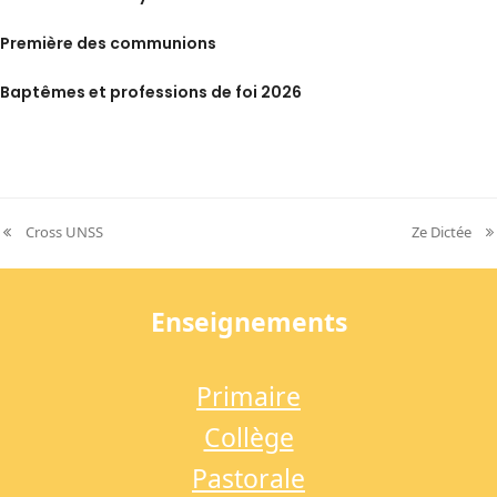
Première des communions
Baptêmes et professions de foi 2026
Cross UNSS
Ze Dictée
previous
next
post:
post:
Enseignements
Primaire
Collège
Pastorale