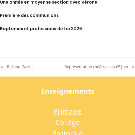
Une année en moyenne section avec Vérone
Première des communions
Baptêmes et professions de foi 2026
Rolland Garros
Représentation théâtrale du 05 Juin
previous
next
post:
post:
Enseignements
Primaire
Collège
Pastorale