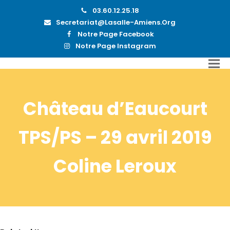
03.60.12.25.18
Secretariat@lasalle-Amiens.org
Notre Page Facebook
Notre Page Instagram
Château d’Eaucourt
TPS/PS – 29 avril 2019
Coline Leroux