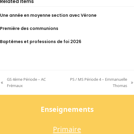
Related Items
Une année en moyenne section avec Vérone
Première des communions
Baptêmes et professions de foi 2026
GS 4ème Période – AC
PS / MS Période 4 – Emmanuelle
previous
next
Frémaux
Thomas
post:
post:
Enseignements
Primaire