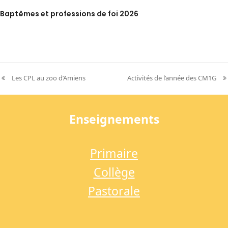
Baptêmes et professions de foi 2026
Les CPL au zoo d’Amiens
Activités de l’année des CM1G
previous
next
post:
post:
Enseignements
Primaire
Collège
Pastorale