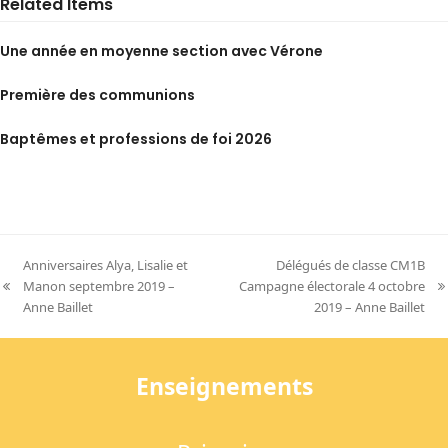
Related Items
Une année en moyenne section avec Vérone
Première des communions
Baptêmes et professions de foi 2026
Anniversaires Alya, Lisalie et
Délégués de classe CM1B
Manon septembre 2019 –
Campagne électorale 4 octobre
previous
next
Anne Baillet
2019 – Anne Baillet
post:
post:
Enseignements