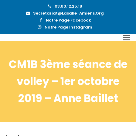
03.60.12.25.18
Secretariat@lasalle-Amiens.org
Notre Page Facebook
Notre Page Instagram
CM1B 3ème séance de
volley – 1er octobre
2019 – Anne Baillet