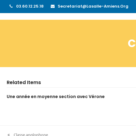
03.60.12.25.18
Secretariat@lasalle-Amiens.org
C
Related Items
Une année en moyenne section avec Vérone
Classe anglophone