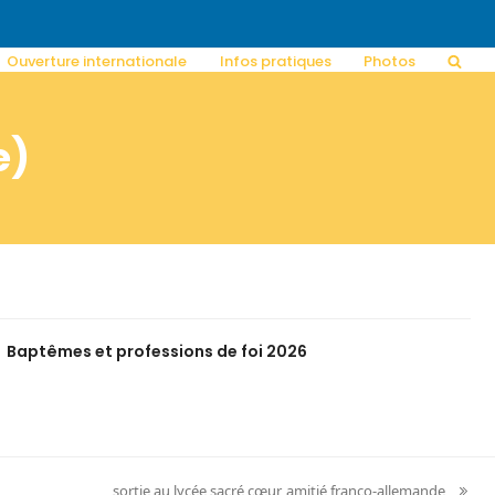
Ouverture internationale
Infos pratiques
Photos
e)
Baptêmes et professions de foi 2026
sortie au lycée sacré cœur, amitié franco-allemande