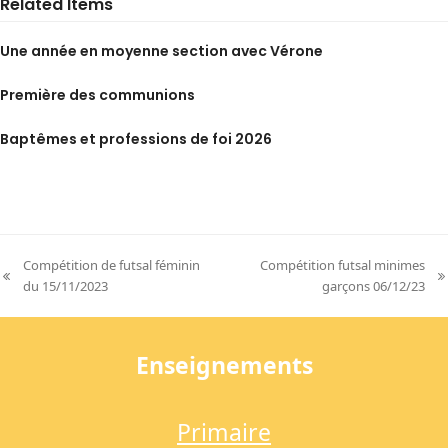
Related Items
Une année en moyenne section avec Vérone
Première des communions
Baptêmes et professions de foi 2026
Compétition de futsal féminin
Compétition futsal minimes
previous
next
du 15/11/2023
garçons 06/12/23
post:
post:
Enseignements
Primaire