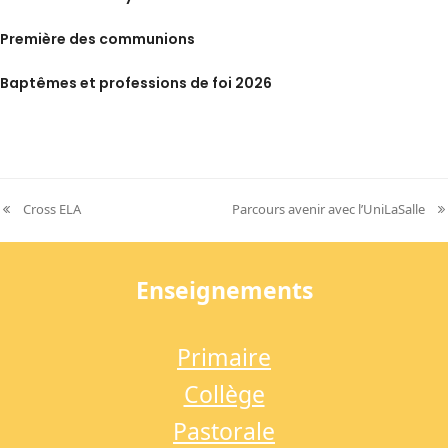
Première des communions
Baptêmes et professions de foi 2026
Cross ELA
Parcours avenir avec l’UniLaSalle
previous
next
post:
post:
Enseignements
Primaire
Collège
Pastorale