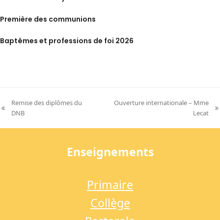
Première des communions
Baptêmes et professions de foi 2026
Remise des diplômes du
Ouverture internationale – Mme
previous
next
DNB
Lecat
post:
post:
Enseignements
Primaire
Collège