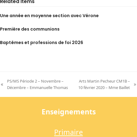
Related Items
Une année en moyenne section avec Vérone
Première des communions
Baptêmes et professions de foi 2026
PS/MS Période 2 – Novembre –
Arts Martin Pecheur CM1B –
previous
next
Décembre – Emmanuelle Thomas
10 février 2020 – Mme Baillet
post:
post:
Enseignements
Primaire