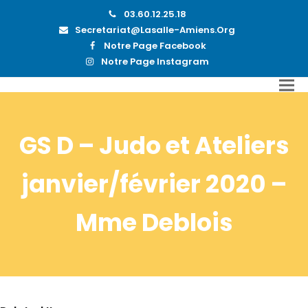
03.60.12.25.18
Secretariat@lasalle-Amiens.org
Notre Page Facebook
Notre Page Instagram
GS D – Judo et Ateliers
janvier/février 2020 –
Mme Deblois