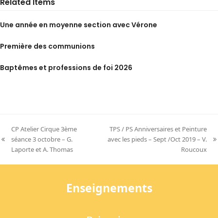
Related Items
Une année en moyenne section avec Vérone
Première des communions
Baptêmes et professions de foi 2026
CP Atelier Cirque 3ème
TPS / PS Anniversaires et Peinture
séance 3 octobre – G.
avec les pieds – Sept /Oct 2019 – V.
previous
next
Laporte et A. Thomas
Roucoux
post:
post:
Enseignements