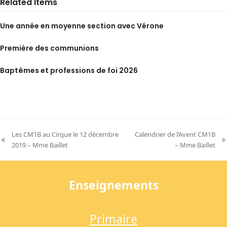
Related Items
Une année en moyenne section avec Vérone
Première des communions
Baptêmes et professions de foi 2026
Les CM1B au Cirque le 12 décembre
Calendrier de l’Avent CM1B
previous
next
2019 – Mme Baillet
– Mme Baillet
post:
post:
Enseignements
Primaire