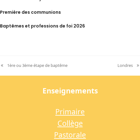
Première des communions
Baptêmes et professions de foi 2026
1ère ou 3ème étape de baptême
Londres
previous
next
post:
post:
Enseignements
Primaire
Collège
Pastorale