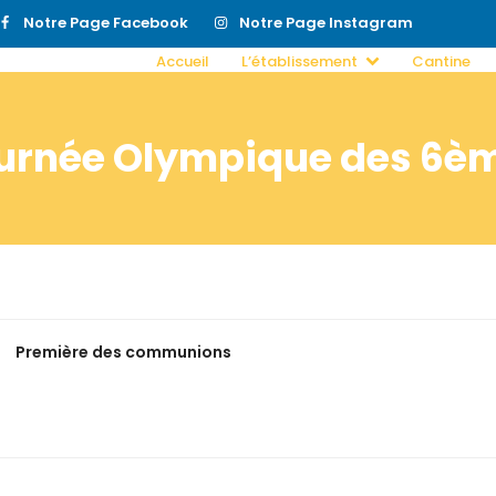
Notre Page Facebook
Notre Page Instagram
Accueil
L’établissement
Cantine
urnée Olympique des 6è
Première des communions