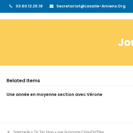
03.60.12.25.18
Secretariat@lasalle-Amiens.org
Jo
Related Items
Une année en moyenne section avec Vérone
Spectacle « Tic Tac Hop » par la troupe CirquOn’Flex