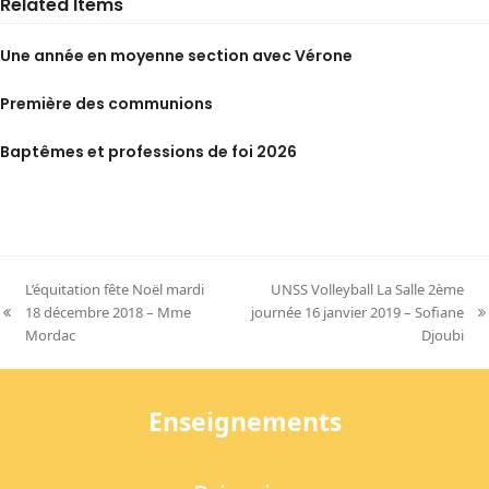
Related Items
Une année en moyenne section avec Vérone
Première des communions
Baptêmes et professions de foi 2026
L’équitation fête Noël mardi
UNSS Volleyball La Salle 2ème
18 décembre 2018 – Mme
journée 16 janvier 2019 – Sofiane
previous
next
Mordac
Djoubi
post:
post:
Enseignements