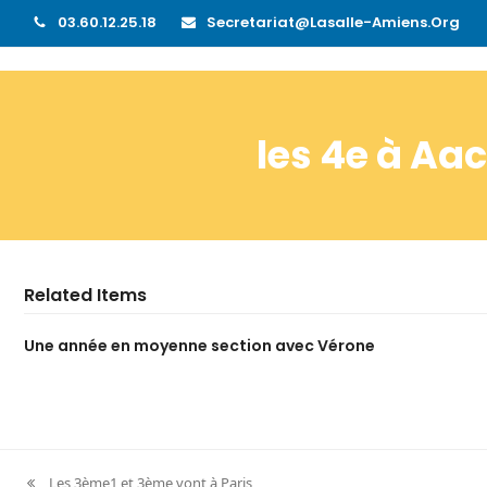
03.60.12.25.18
Secretariat@lasalle-Amiens.org
les 4e à Aa
Related Items
Une année en moyenne section avec Vérone
Les 3ème1 et 3ème vont à Paris