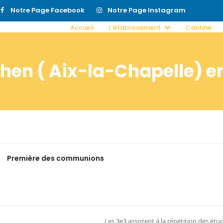
Notre Page Facebook
Notre Page Instagram
Accueil
L’établissement
Cantine
chen ( Aix-la-Chapelle) 
Première des communions
Les 3e3 assistent à la répétition des étu