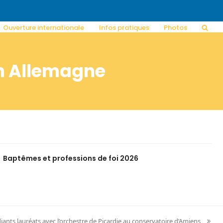
Ouverture internationale
Infos pratiques
Photos
en Allemagne
Baptêmes et professions de foi 2026
diants lauréats avec l’orchestre de Picardie au conservatoire d’Amiens