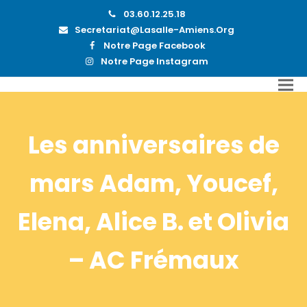
03.60.12.25.18
Secretariat@lasalle-Amiens.org
Notre Page Facebook
Notre Page Instagram
Les anniversaires de
mars Adam, Youcef,
Elena, Alice B. et Olivia
– AC Frémaux