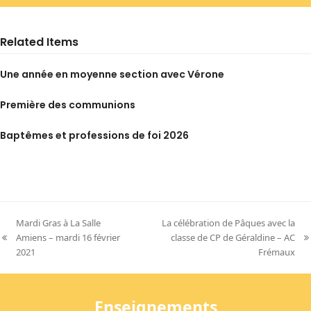
Related Items
Une année en moyenne section avec Vérone
Première des communions
Baptêmes et professions de foi 2026
Mardi Gras à La Salle
La célébration de Pâques avec la
Amiens – mardi 16 février
classe de CP de Géraldine – AC
previous
next
2021
Frémaux
post:
post:
Enseignements