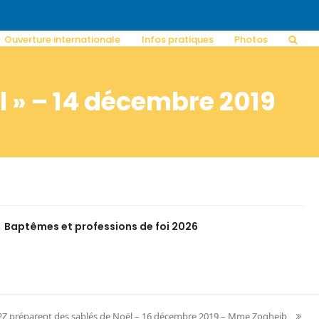
Ouverture internationale
Infos pratiques
Photos
ël » – 14 décembre 2019
Baptêmes et professions de foi 2026
Z préparent des sablés de Noël – 16 décembre 2019 – Mme Zogheib