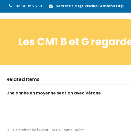
03.60.12.25.18
Secretariat@lasalle-Amiens.org
Les CM1 B et G regarde
Related Items
Une année en moyenne section avec Vérone
Calendrier de l’Avent CM1B – Mme Baillet