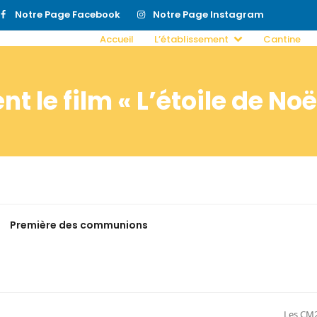
Notre Page Facebook
Notre Page Instagram
Accueil
L’établissement
Cantine
nt le film « L’étoile de No
Première des communions
Les CM2