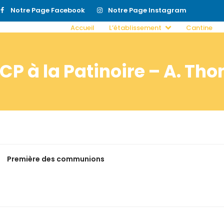
Notre Page Facebook
Notre Page Instagram
Accueil
L’établissement
Cantine
 CP à la Patinoire – A. Th
Première des communions