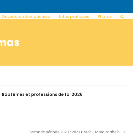
Ouverture internationale
Infos pratiques
Photos
omas
Baptêmes et professions de foi 2026
Seconde période 2020 / 2021 CM2Z – Mme Zogheib