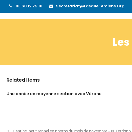
03.60.12.25.18
Secretariat@lasalle-Amiens.org
Les
Related Items
Une année en moyenne section avec Vérone
Cantine, petit rappel en photos du mois de novembre – N. Ferrigno