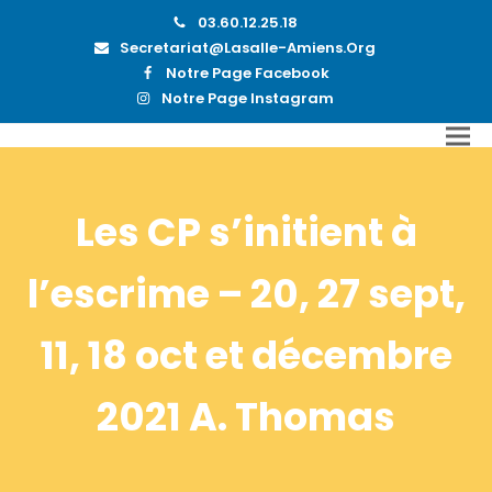
03.60.12.25.18
Secretariat@lasalle-Amiens.org
Notre Page Facebook
Notre Page Instagram
Les CP s’initient à
l’escrime – 20, 27 sept,
11, 18 oct et décembre
2021 A. Thomas