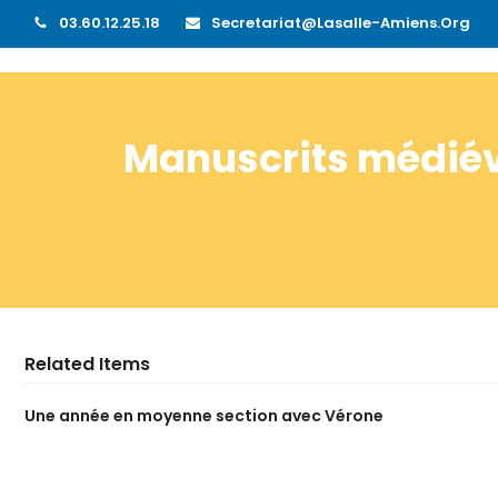
03.60.12.25.18
Secretariat@lasalle-Amiens.org
Manuscrits médiév
Related Items
Une année en moyenne section avec Vérone