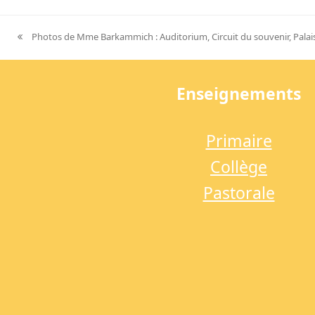
Photos de Mme Barkammich : Auditorium, Circuit du souvenir, Palais
previous
post:
Enseignements
Primaire
Collège
Pastorale