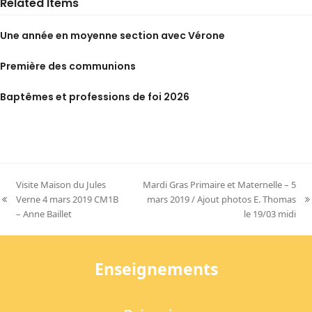
Related Items
Une année en moyenne section avec Vérone
Première des communions
Baptêmes et professions de foi 2026
Visite Maison du Jules
Mardi Gras Primaire et Maternelle – 5
Verne 4 mars 2019 CM1B
mars 2019 / Ajout photos E. Thomas
previous
next
– Anne Baillet
le 19/03 midi
post:
post:
Enseignements