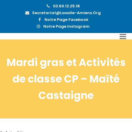
03.60.12.25.18
Secretariat@lasalle-Amiens.org
Notre Page Facebook
Notre Page Instagram
Mardi gras et Activités
de classe CP – Maïté
Castaigne