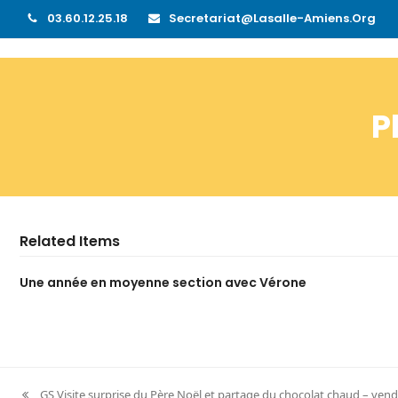
03.60.12.25.18
Secretariat@lasalle-Amiens.org
P
Related Items
Une année en moyenne section avec Vérone
GS Visite surprise du Père Noël et partage du chocolat chaud – ve