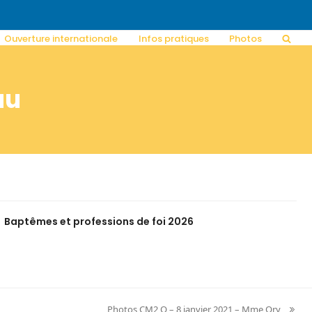
Ouverture internationale
Infos pratiques
Photos
au
Baptêmes et professions de foi 2026
Photos CM2 O – 8 janvier 2021 – Mme Ory