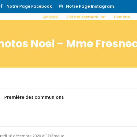
Notre Page Facebook
Notre Page Instagram
Accueil
L’établissement
Cantine
hotos Noel – Mme Fresne
Première des communions
ndredi 18 décembre 2020 AC Frémaux