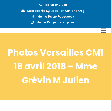
03.60.12.25.18
Secretariat@lasalle-Amiens.org
Notre Page Facebook
Notre Page Instagram
Photos Versailles CM1
19 avril 2018 – Mme
Grévin M Julien