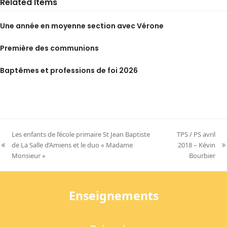
Related Items
Une année en moyenne section avec Vérone
Première des communions
Baptêmes et professions de foi 2026
Les enfants de l’école primaire St Jean Baptiste
TPS / PS avril
de La Salle d’Amiens et le duo « Madame
2018 – Kévin
previous
next
Monsieur »
Bourbier
post:
post:
Enseignements