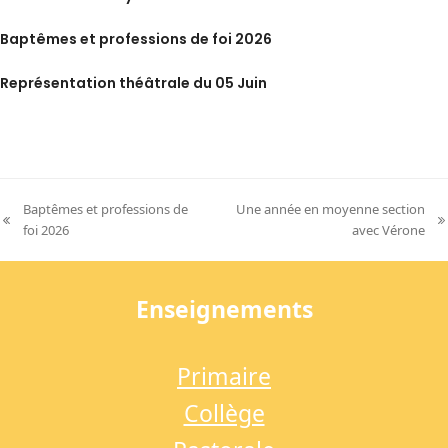
Baptêmes et professions de foi 2026
Représentation théâtrale du 05 Juin
Baptêmes et professions de
Une année en moyenne section
previous
next
foi 2026
avec Vérone
post:
post:
Enseignements
Primaire
Collège