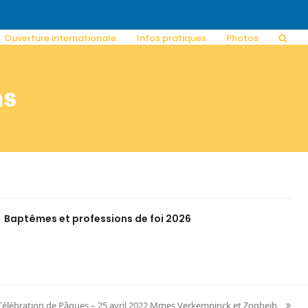
Ouverture internationale
Infos pratiques
Photos
ns
Baptêmes et professions de foi 2026
Célébration de Pâques – 25 avril 2022 Mmes Verkempinck et Zogheib