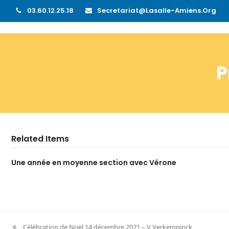
03.60.12.25.18
Secretariat@lasalle-Amiens.org
P
Related Items
Une année en moyenne section avec Vérone
Célébration de Noël 14 décembre 2021 – V Verkempinck