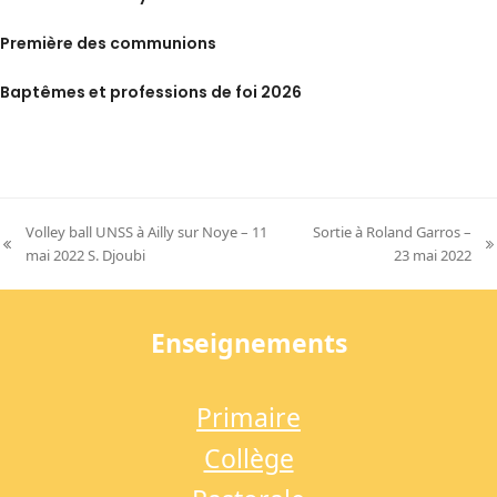
Première des communions
Baptêmes et professions de foi 2026
Volley ball UNSS à Ailly sur Noye – 11
Sortie à Roland Garros –
previous
next
mai 2022 S. Djoubi
23 mai 2022
post:
post:
Enseignements
Primaire
Collège