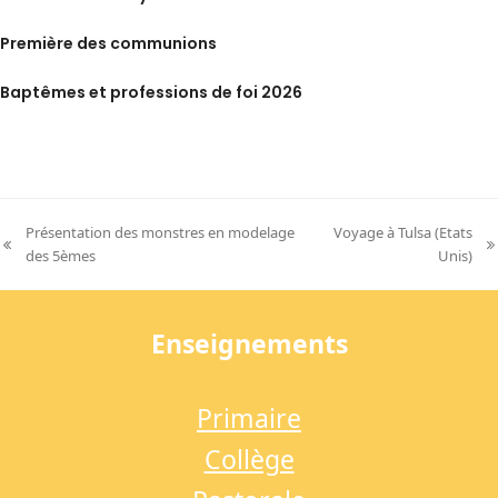
Première des communions
Baptêmes et professions de foi 2026
Présentation des monstres en modelage
Voyage à Tulsa (Etats
previous
next
des 5èmes
Unis)
post:
post:
Enseignements
Primaire
Collège