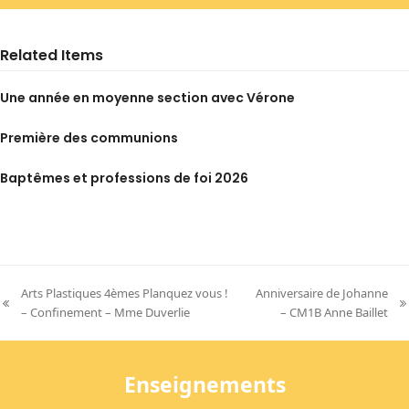
Related Items
Une année en moyenne section avec Vérone
Première des communions
Baptêmes et professions de foi 2026
Arts Plastiques 4èmes Planquez vous !
Anniversaire de Johanne
previous
next
– Confinement – Mme Duverlie
– CM1B Anne Baillet
post:
post:
Enseignements