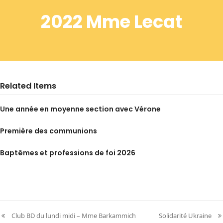
2022 Mme Lecat
Related Items
Une année en moyenne section avec Vérone
Première des communions
Baptêmes et professions de foi 2026
Club BD du lundi midi – Mme Barkammich
Solidarité Ukraine
previous
next