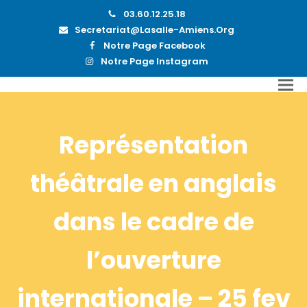
03.60.12.25.18
Secretariat@lasalle-Amiens.org
Notre Page Facebook
Notre Page Instagram
Représentation
théâtrale en anglais
dans le cadre de
l’ouverture
internationale – 25 fev