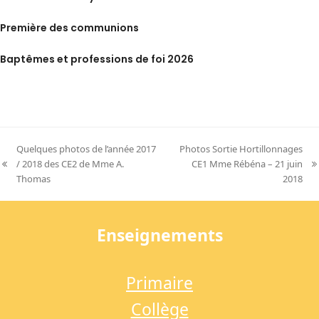
Première des communions
Baptêmes et professions de foi 2026
Quelques photos de l’année 2017
Photos Sortie Hortillonnages
/ 2018 des CE2 de Mme A.
CE1 Mme Rébéna – 21 juin
previous
next
Thomas
2018
post:
post:
Enseignements
Primaire
Collège