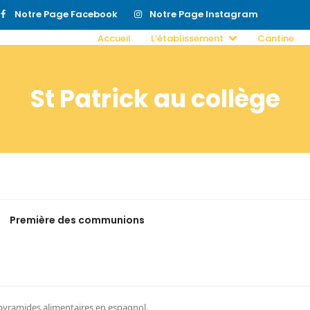
Notre Page Facebook
Notre Page Instagram
Accueil
L’établissement
Cantine
St Patrick au collège
Première des communions
 pyramides alimentaires en espagnol.