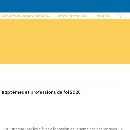
Ouverture internationale
Infos pratiques
Photos
Baptêmes et professions de foi 2026
“L’Espagne” par les élèves à l’occasion de la semaines des langues