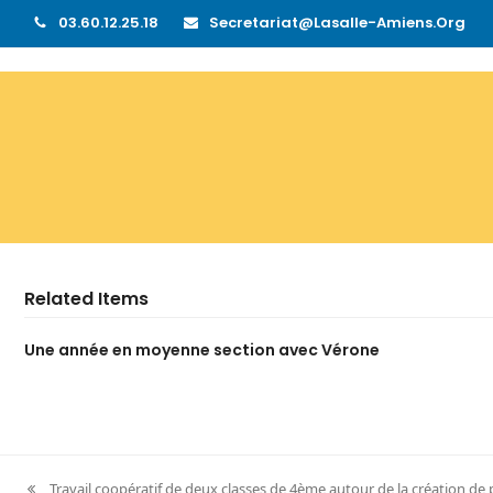
03.60.12.25.18
Secretariat@lasalle-Amiens.org
Related Items
Une année en moyenne section avec Vérone
Travail coopératif de deux classes de 4ème autour de la création de