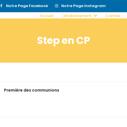
Notre Page Facebook
Notre Page Instagram
Accueil
L’établissement
Cantine
Step en CP
Première des communions