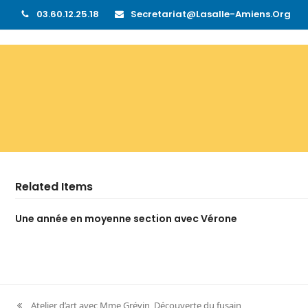
03.60.12.25.18
Secretariat@lasalle-Amiens.org
Related Items
Une année en moyenne section avec Vérone
Atelier d’art avec Mme Grévin, Découverte du fusain