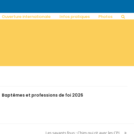
Ouverture internationale
Infos pratiques
Photos
Baptêmes et professions de foi 2026
Les savants fous : Chim qui rit avec les CPL