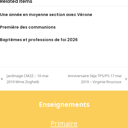
Related Items
Une année en moyenne section avec Vérone
Première des communions
Baptêmes et professions de foi 2026
Jardinage CM2Z – 10 mai
Anniversaire Séja TPS/PS 17 mai
previous
next
2019 Mme Zogheib
2019 – Virginie Roucoux
post:
post:
Enseignements
Primaire