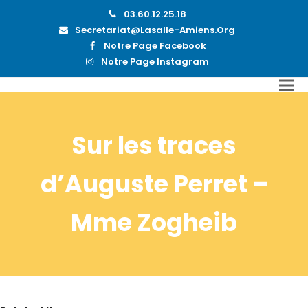
03.60.12.25.18
Secretariat@lasalle-Amiens.org
Notre Page Facebook
Notre Page Instagram
Sur les traces
d’Auguste Perret –
Mme Zogheib