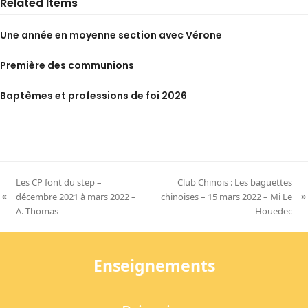
Related Items
Une année en moyenne section avec Vérone
Première des communions
Baptêmes et professions de foi 2026
Les CP font du step –
Club Chinois : Les baguettes
décembre 2021 à mars 2022 –
chinoises – 15 mars 2022 – Mi Le
previous
next
A. Thomas
Houedec
post:
post:
Enseignements