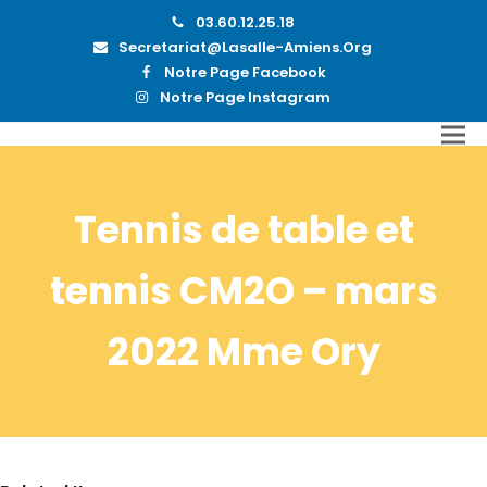
03.60.12.25.18
Secretariat@lasalle-Amiens.org
Notre Page Facebook
Notre Page Instagram
Tennis de table et
tennis CM2O – mars
2022 Mme Ory