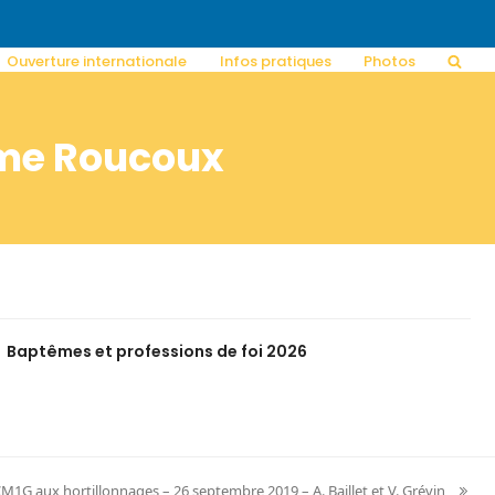
Ouverture internationale
Infos pratiques
Photos
Mme Roucoux
Baptêmes et professions de foi 2026
M1G aux hortillonnages – 26 septembre 2019 – A. Baillet et V. Grévin