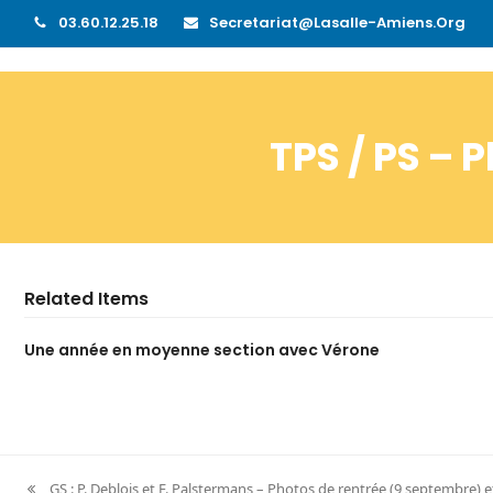
03.60.12.25.18
Secretariat@lasalle-Amiens.org
TPS / PS –
Related Items
Une année en moyenne section avec Vérone
GS : P. Deblois et F. Palstermans – Photos de rentrée (9 septembre) e