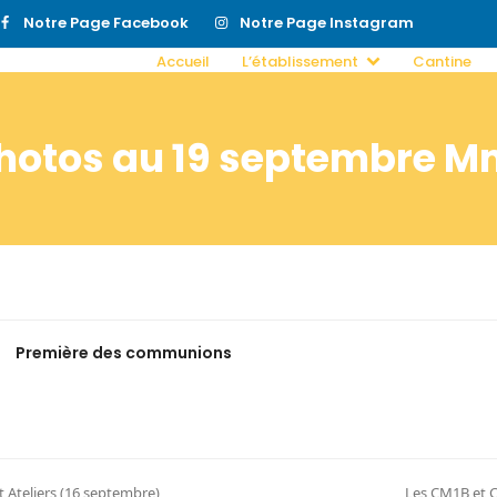
Notre Page Facebook
Notre Page Instagram
Accueil
L’établissement
Cantine
 Photos au 19 septembre 
Première des communions
t Ateliers (16 septembre)
Les CM1B et C