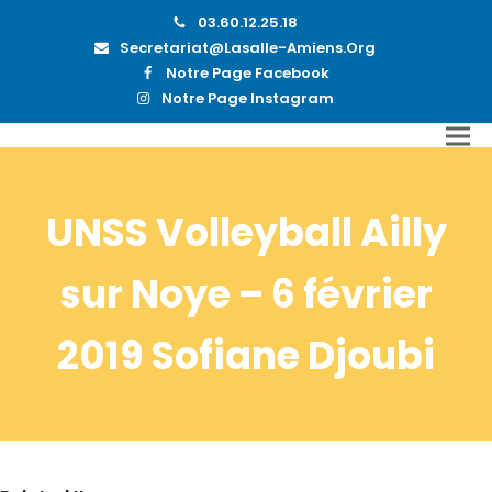
03.60.12.25.18
Secretariat@lasalle-Amiens.org
Notre Page Facebook
Notre Page Instagram
UNSS Volleyball Ailly
sur Noye – 6 février
2019 Sofiane Djoubi