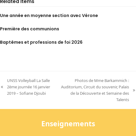
Related Items
Une année en moyenne section avec Vérone
Première des communions
Baptêmes et professions de foi 2026
UNSS Volleyball La Salle
Photos de Mme Barkammich :
2ème journée 16 janvier
Auditorium, Circuit du souvenir, Palais
previous
next
2019 – Sofiane Djoubi
de la Découverte et Semaine des
post:
post:
Talents
Enseignements