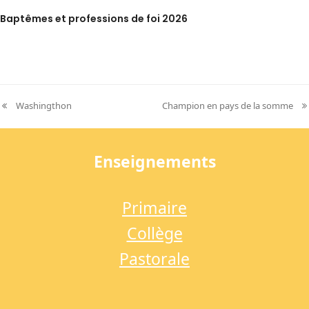
Baptêmes et professions de foi 2026
Washingthon
Champion en pays de la somme
previous
next
post:
post:
Enseignements
Primaire
Collège
Pastorale