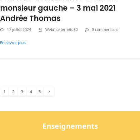
monsieur gauche – 3 mai 2021
Andrée Thomas
17 juillet 2024
Webmaster-info80
0 commentaire
En savoir plus
1
2
3
4
5
Page
Page
Page
Page
Page
Suivant
Enseignements