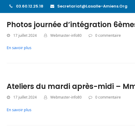
03.60.12.25.18
Secretariat@lasalle-Amiens.org
Photos journée d’intégration 6ème
17 juillet 2024
Webmaster-info80
0 commentaire
En savoir plus
Ateliers du mardi après-midi – M
17 juillet 2024
Webmaster-info80
0 commentaire
En savoir plus