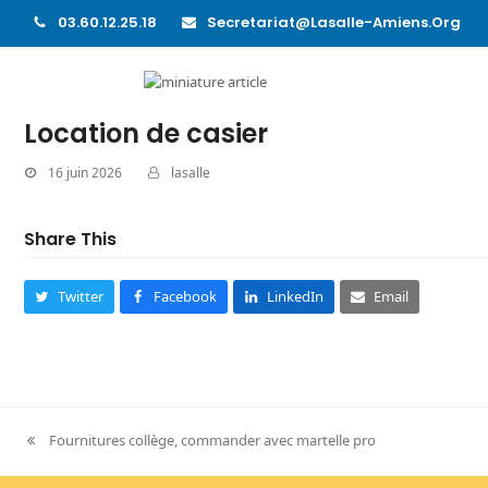
03.60.12.25.18
Secretariat@lasalle-Amiens.org
Location de casier
16 juin 2026
lasalle
Share This
Twitter
Facebook
LinkedIn
Email
Fournitures collège, commander avec martelle pro
previous
post: