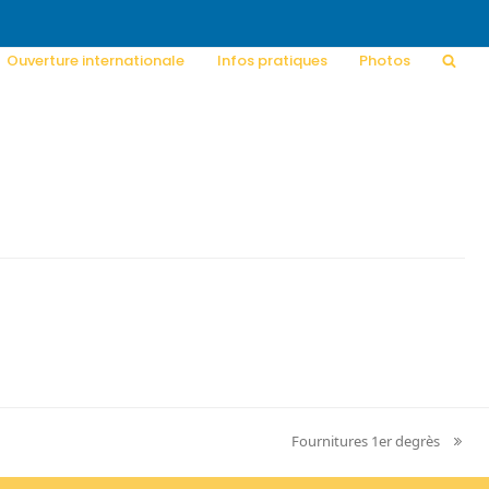
Ouverture internationale
Infos pratiques
Photos
Fournitures 1er degrès
next
post: