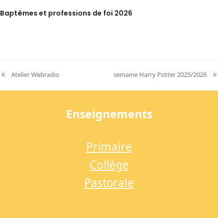
Baptêmes et professions de foi 2026
Atelier Webradio
semaine Harry Potter 2025/2026
previous
next
post:
post:
Enseignements
Primaire
Collège
Pastorale