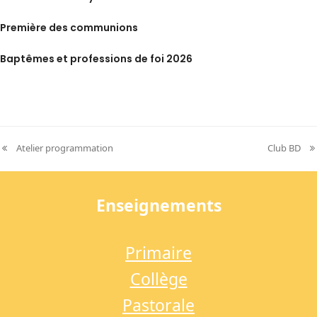
Première des communions
Baptêmes et professions de foi 2026
Atelier programmation
Club BD
previous
next
post:
post:
Enseignements
Primaire
Collège
Pastorale