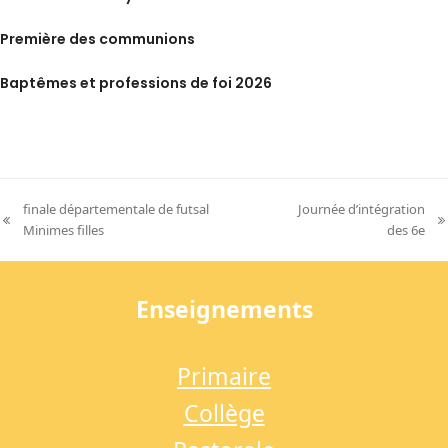
Première des communions
Baptêmes et professions de foi 2026
finale départementale de futsal
Journée d’intégration
previous
next
Minimes filles
des 6e
post:
post:
Enseignements
Primaire
Collège