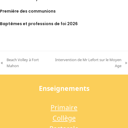
Première des communions
Baptêmes et professions de foi 2026
Beach Volley à Fort
Intervention de Mr Lefort sur le Moyen
previous
next
Mahon
Age
post:
post:
Enseignements
Primaire
Collège