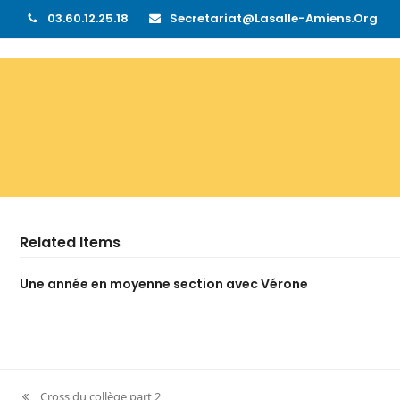
03.60.12.25.18
Secretariat@lasalle-Amiens.org
Related Items
Une année en moyenne section avec Vérone
Cross du collège part 2