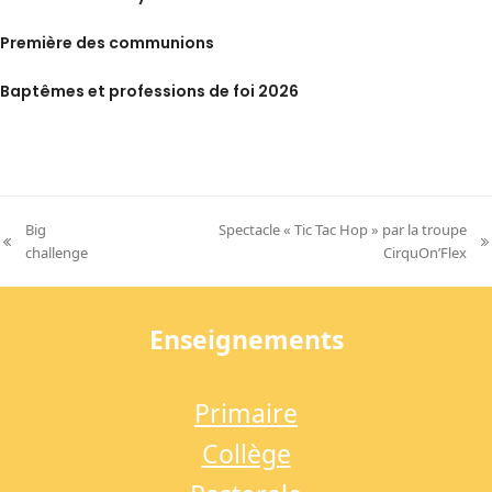
Première des communions
Baptêmes et professions de foi 2026
Big
Spectacle « Tic Tac Hop » par la troupe
previous
next
challenge
CirquOn’Flex
post:
post:
Enseignements
Primaire
Collège